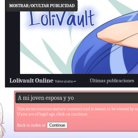
MOSTRAR/OCULTAR PUBLICIDAD
Lolivault Online
Últimas publicaciones
Volver al sitio ↵
A mi joven esposa y yo
This series contains mature contents and is meant to be viewed by a
If you are of legal age, click on continue.
Back to index
or