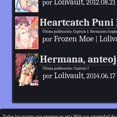
Lolivault
por
, 2012.08.21
Heartcatch Puni
Última publicación:
Capítulo 1: Hermanita Cospl
Frozen Moe
Loliv
por
|
Hermana, anteoj
Última publicación:
Capítulo 7
Lolivault
por
, 2014.06.17
Todos los manga que aparece en esta Web son propiedad de s