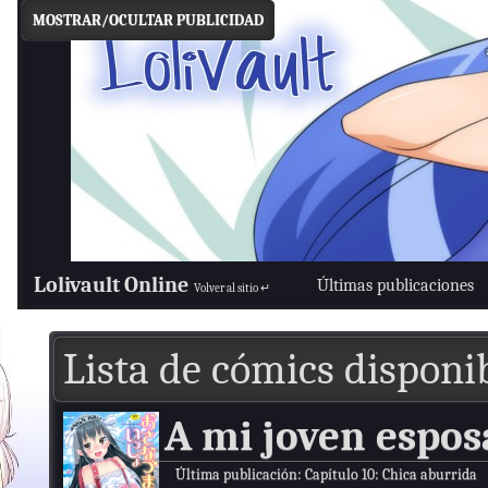
MOSTRAR/OCULTAR PUBLICIDAD
Lolivault Online
Últimas publicaciones
Volver al sitio ↵
Lista de cómics disponi
A mi joven espos
Última publicación:
Capítulo 10: Chica aburrida