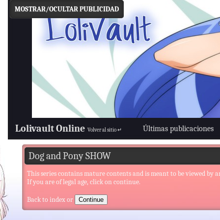
MOSTRAR/OCULTAR PUBLICIDAD
Lolivault Online
Últimas publicaciones
Volver al sitio ↵
Dog and Pony SHOW
This series contains mature contents and is meant to be viewed by a
If you are of legal age, click on continue.
Back to index
or