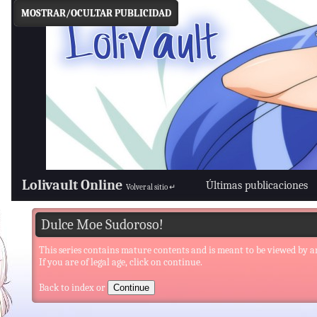
MOSTRAR/OCULTAR PUBLICIDAD
Lolivault Online
Últimas publicaciones
Volver al sitio ↵
Dulce Moe Sudoroso!
This series contains mature contents and is meant to be viewed by a
If you are of legal age, click on continue.
Back to index
or