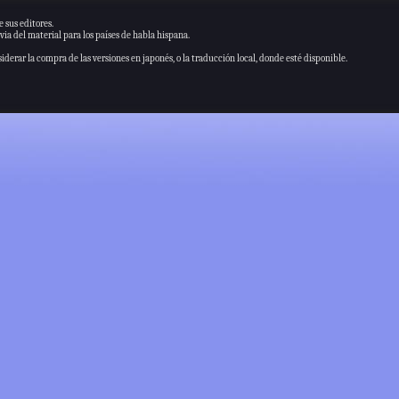
 sus editores.
via del material para los países de habla hispana.
derar la compra de las versiones en japonés, o la traducción local, donde esté disponible.