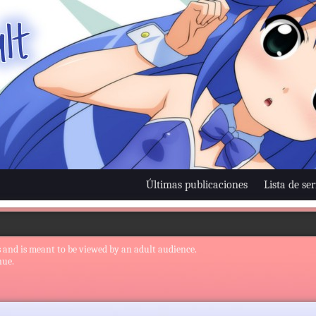
Últimas publicaciones
Lista de ser
 and is meant to be viewed by an adult audience.
nue.