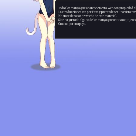
Todos los manga que aparece en esta Web son propiedad de
Las traducciones son por Fans y pretende ser una vista pre
No trate de sacar provecho de este material.
Si te ha gustado alguno de los manga que obtuvo aquí, consi
Gracias por su apoyo.