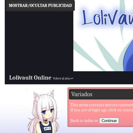
MOSTRAR/OCULTAR PUBLICIDAD
Lolivault Online
Volver al sitio ↵
Variados
This series contains mature contents
If you are of legal age, click on conti
Back to index
or