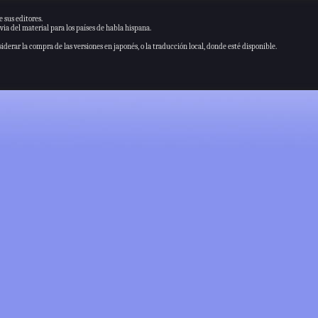
 sus editores.
via del material para los países de habla hispana.
derar la compra de las versiones en japonés, o la traducción local, donde esté disponible.