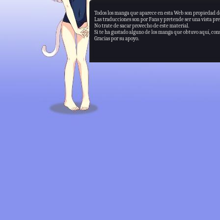
Todos los manga que aparece en esta Web son propiedad de
Las traducciones son por Fans y pretende ser una vista pre
No trate de sacar provecho de este material.
Si te ha gustado alguno de los manga que obtuvo aquí, consi
Gracias por su apoyo.