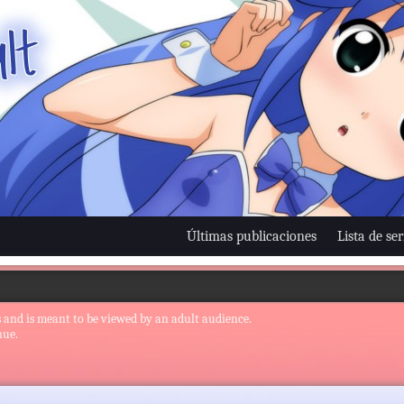
Últimas publicaciones
Lista de ser
 and is meant to be viewed by an adult audience.
nue.