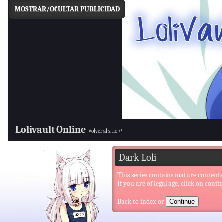
MOSTRAR/OCULTAR PUBLICIDAD
Lolivault Online
Volver al sitio ↵
Dark Loli
This series contains mature contents
If you are of legal age, click on conti
Back to index
or